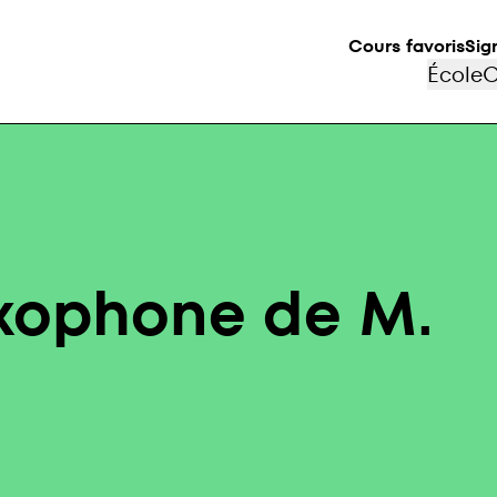
Cours favoris
Sig
École
C
axophone de M.