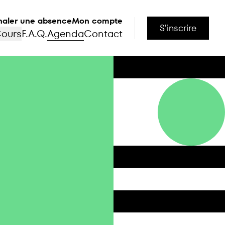
naler une absence
Mon compte
S'inscrire
ours
F.A.Q.
Agenda
Contact