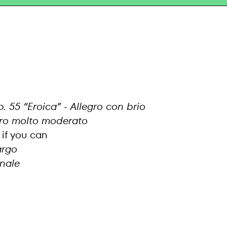
p. 55
“
Eroica” - Allegro con brio
egro molto moderato
if you can
argo
inale