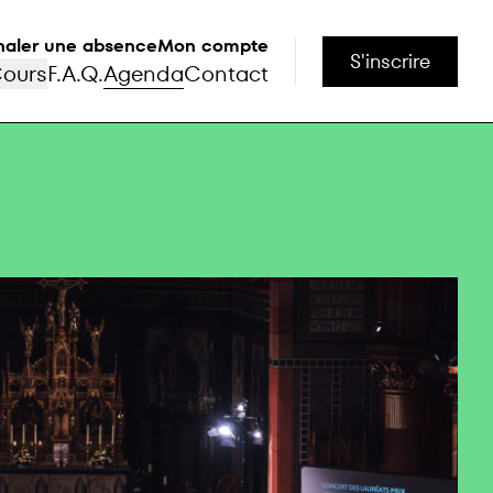
naler une absence
Mon compte
S'inscrire
ours
F.A.Q.
Agenda
Contact