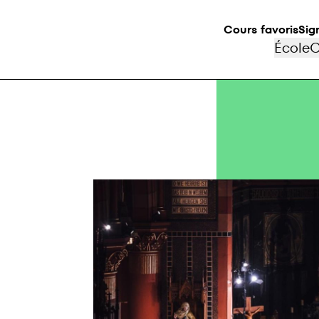
Cours favoris
Sig
École
C