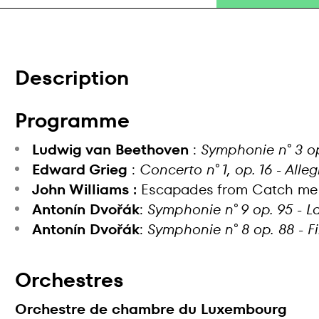
Description
Programme
Ludwig van Beethoven
:
Symphonie n° 3 o
Edward Grieg
:
Concerto n° 1, op. 16 - All
John Williams :
Escapades from Catch me 
Antonín Dvořák
:
Symphonie n° 9 op. 95 - L
Antonín Dvořák
:
Symphonie n° 8 op. 88 - F
Orchestres
Orchestre de chambre du Luxembourg